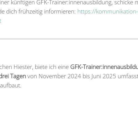
iner künftigen GFK-Trainer:innenausbildung, schicke mi
e dich frühzeitig informieren:
https://kommunikation-
t
________________________________________________________
en Hiester, biete ich eine
GFK-Trainer:innenausbild
drei Tagen
von November 2024 bis Juni 2025 umfasst
aufbaut.