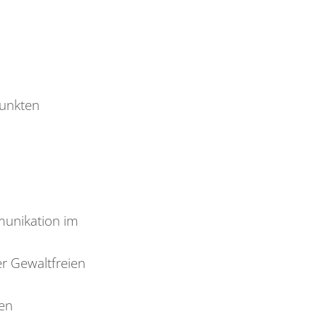
punkten
munikation im
er Gewaltfreien
ien