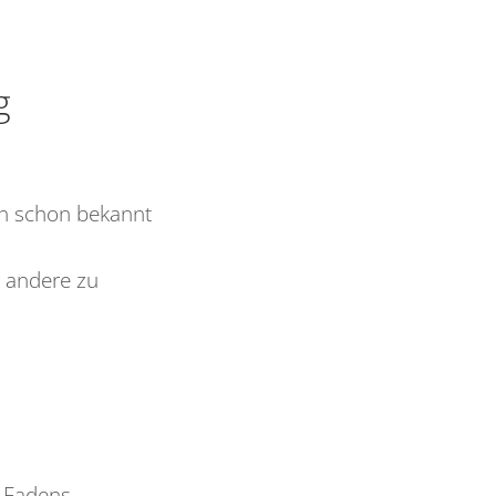
g
en schon bekannt
 andere zu
n Fadens