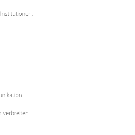
nstitutionen,
unikation
n verbreiten