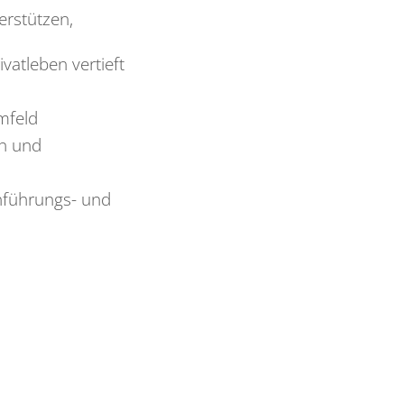
erstützen,
vatleben vertieft
mfeld
en und
inführungs- und