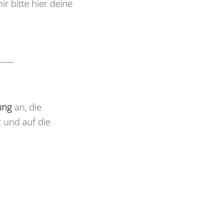
r bitte hier deine
____
ung
an, die
 und auf die