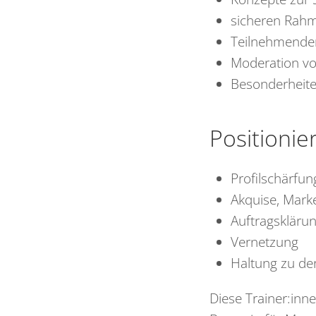
sicheren Rah
Teilnehmende
Moderation v
Besonderheite
Positionie
Profilschärfun
Akquise, Mark
Auftragskläru
Vernetzung
Haltung zu der
Diese Trainer:inn